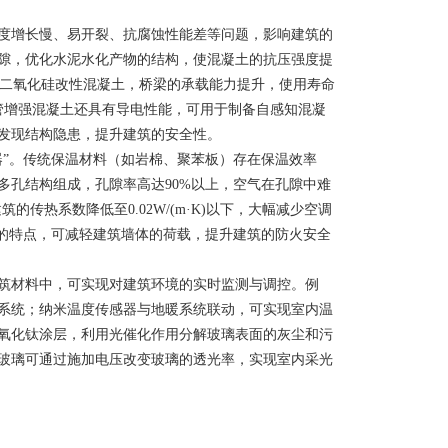
度增长慢、易开裂、抗腐蚀性能差等问题，影响建筑的
隙，优化水泥水化产物的结构，使混凝土的抗压强度提
用纳米二氧化硅改性混凝土，桥梁的承载能力提升，使用寿命
碳管增强混凝土还具有导电性能，可用于制备自感知混凝
发现结构隐患，提升建筑的安全性。
器”。传统保温材料（如岩棉、聚苯板）存在保温效率
多孔结构组成，孔隙率高达90%以上，空气在孔隙中难
传热系数降低至0.02W/(m·K)以下，大幅减少空调
高的特点，可减轻建筑墙体的荷载，提升建筑的防火安全
筑材料中，可实现对建筑环境的实时监测与调控。例
系统；纳米温度传感器与地暖系统联动，可实现室内温
氧化钛涂层，利用光催化作用分解玻璃表面的灰尘和污
玻璃可通过施加电压改变玻璃的透光率，实现室内采光