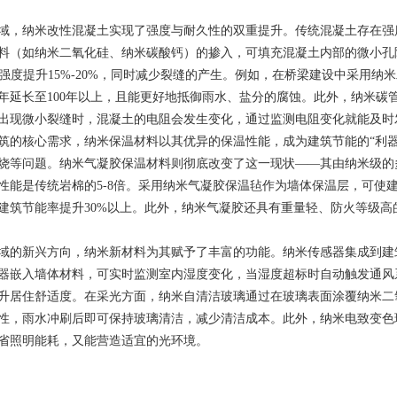
域，纳米改性混凝土实现了强度与耐久性的双重提升。传统混凝土存在强
料（如纳米二氧化硅、纳米碳酸钙）的掺入，可填充混凝土内部的微小孔
，抗折强度提升15%-20%，同时减少裂缝的产生。例如，在桥梁建设中采
0年延长至100年以上，且能更好地抵御雨水、盐分的腐蚀。此外，纳米
出现微小裂缝时，混凝土的电阻会发生变化，通过监测电阻变化就能及时
筑的核心需求，纳米保温材料以其优异的保温性能，成为建筑节能的“利
烧等问题。纳米气凝胶保温材料则彻底改变了这一现状——其由纳米级的
能是传统岩棉的5-8倍。采用纳米气凝胶保温毡作为墙体保温层，可使建筑的
建筑节能率提升30%以上。此外，纳米气凝胶还具有重量轻、防火等级
域的新兴方向，纳米新材料为其赋予了丰富的功能。纳米传感器集成到建
器嵌入墙体材料，可实时监测室内湿度变化，当湿度超标时自动触发通风
升居住舒适度。在采光方面，纳米自清洁玻璃通过在玻璃表面涂覆纳米二
性，雨水冲刷后即可保持玻璃清洁，减少清洁成本。此外，纳米电致变色
省照明能耗，又能营造适宜的光环境。