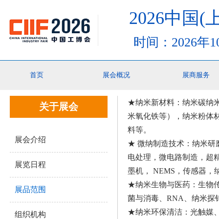
2026中国
时间：2026年
你的位置：
首页
>关于展会>展品范围
首页
展会概况
展商服务
★纳米新材料：纳米碳纳
关于展会
米氧化铁等），纳米粉体
料等。
展会介绍
★ 微纳制造技术：纳米
电处理，微电路制造，超
展览日程
墨机， NEMS，传感器
★纳米生物与医药：生物
展品范围
菌与消毒、RNA、纳米探
★纳米环保清洁：光触媒、
组织机构