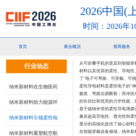
2026中国
时间：2026年
你的位置：
首页
>行业动态>纳米新材料引领柔性电子产业的未来变革
首页
展会概况
展商服务
从可折叠手机的普及到智能穿
行业动态
材料以其优异的柔性、导电性
了“电子可弯曲、可穿戴、可植
柔性导电材料是柔性电子的“
纳米新材料在生物医药
极差，弯曲后易断裂；而传统
的长径比和优异的力学性能，
纳米新材料助力能源环
基于碳纳米管的柔性导电薄膜
兼具超高导电性、透光性和柔
纳米新材料引领柔性电
显示的高端化提供了核心材料
在智能穿戴设备领域，纳米新
纳米新材料重塑航空航