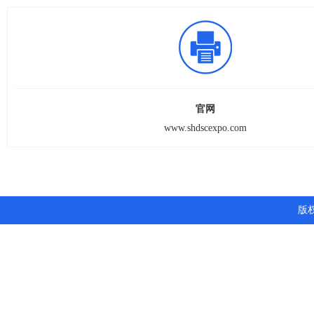
官网
www.shdscexpo.com
版